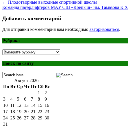
Post
←
Плодотворные выходные спортивной школы
Команда пауэрлифтеров МАУ СШ «Крепыш» им. Тамазова К.Х. 
navigation
Добавить комментарий
Для отправки комментария вам необходимо
авторизоваться
.
Рубрика
Рубрика
Поиск по сайту
Август 2026
Пн
Вт
Ср
Чт
Пт
Сб
Вс
1
2
3
4
5
6
7
8
9
10
11
12
13
14
15
16
17
18
19
20
21
22
23
24
25
26
27
28
29
30
31