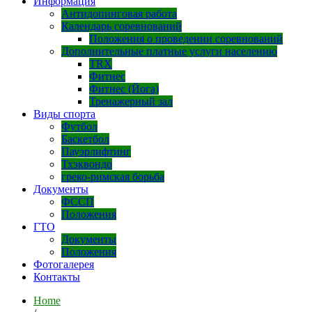
Информация
Антидопинговая работа
Календарь соревнований
Положения о проведении соревнований
Дополнительные платные услуги населению
TRX
Фитнес
Фитнес (Йога)
Тренажерный зал
Виды спорта
Футбол
Баскетбол
Пауэрлифтинг
Тхэквондо
греко-римская борьба
Документы
ФССП
Положения
ГТО
Документы
Положения
Фотогалерея
Контакты
Home