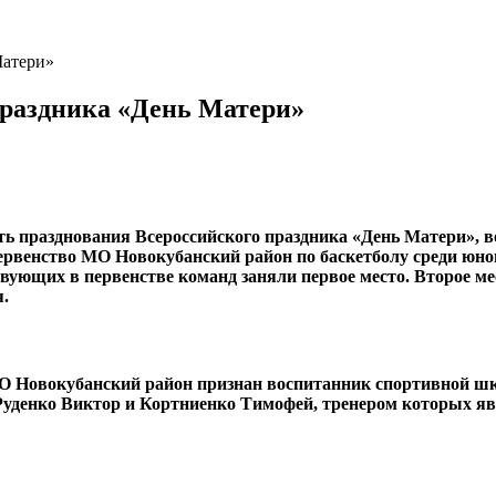
Матери»
праздника «День Матери»
сть празднования Всероссийского праздника «День Матери»
ервенство МО Новокубанский район по баскетболу среди юно
ующих в первенстве команд заняли первое место. Второе мес
.
Новокубанский район признан воспитанник спортивной ш
уденко Виктор и Кортниенко Тимофей, тренером которых я