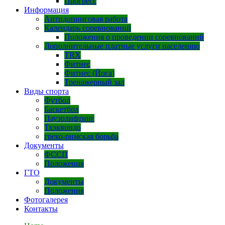
Прогресс
Информация
Антидопинговая работа
Календарь соревнований
Положения о проведении соревнований
Дополнительные платные услуги населению
TRX
Фитнес
Фитнес (Йога)
Тренажерный зал
Виды спорта
Футбол
Баскетбол
Пауэрлифтинг
Тхэквондо
греко-римская борьба
Документы
ФССП
Положения
ГТО
Документы
Положения
Фотогалерея
Контакты