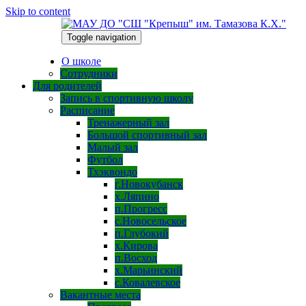
Skip to content
Toggle navigation
08.08.2026
О школе
Сотрудники
Для родителей
Запись в спортивную школу
Расписание
Тренажерный зал
Большой спортивный зал
Малый зал
Футбол
Тхэквондо
г.Новокубанск
х.Ляпино
п.Прогресс
с.Новосельское
п.Глубокий
х.Кирова
п.Восход
х.Марьинский
с.Ковалевское
Вакантные места