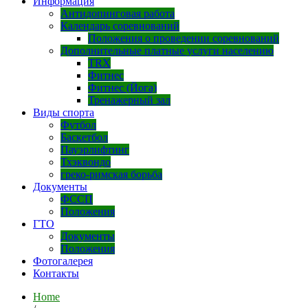
Информация
Антидопинговая работа
Календарь соревнований
Положения о проведении соревнований
Дополнительные платные услуги населению
TRX
Фитнес
Фитнес (Йога)
Тренажерный зал
Виды спорта
Футбол
Баскетбол
Пауэрлифтинг
Тхэквондо
греко-римская борьба
Документы
ФССП
Положения
ГТО
Документы
Положения
Фотогалерея
Контакты
Home