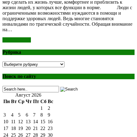
мер сделать их жизнь лучше, комфортнее и приблизить к
жизни людей, у которых все функции в норме. Люди с
ограниченными возможностями нуждаются в помощи и
поддержке здоровых людей. Ведь многие становятся
инвалидами по трагической случайности. Обращая внимание
на…
Read More >>
Рубрика
Рубрика
Поиск по сайту
Август 2026
Пн
Вт
Ср
Чт
Пт
Сб
Вс
1
2
3
4
5
6
7
8
9
10
11
12
13
14
15
16
17
18
19
20
21
22
23
24
25
26
27
28
29
30